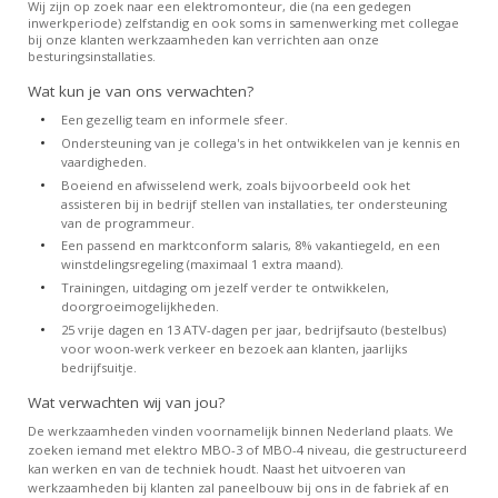
Wij zijn op zoek naar een elektromonteur, die (na een gedegen
inwerkperiode) zelfstandig en ook soms in samenwerking met collegae
bij onze klanten werkzaamheden kan verrichten aan onze
besturingsinstallaties.
Wat kun je van ons verwachten?
Een gezellig team en informele sfeer.
Ondersteuning van je collega's in het ontwikkelen van je kennis en
vaardigheden.
Boeiend en afwisselend werk, zoals bijvoorbeeld ook het
assisteren bij in bedrijf stellen van installaties, ter ondersteuning
van de programmeur.
Een passend en marktconform salaris, 8% vakantiegeld, en een
winstdelingsregeling (maximaal 1 extra maand).
Trainingen, uitdaging om jezelf verder te ontwikkelen,
doorgroeimogelijkheden.
25 vrije dagen en 13 ATV-dagen per jaar, bedrijfsauto (bestelbus)
voor woon-werk verkeer en bezoek aan klanten, jaarlijks
bedrijfsuitje.
Wat verwachten wij van jou?
De werkzaamheden vinden voornamelijk binnen Nederland plaats. We
zoeken iemand met elektro MBO-3 of MBO-4 niveau, die gestructureerd
kan werken en van de techniek houdt. Naast het uitvoeren van
werkzaamheden bij klanten zal paneelbouw bij ons in de fabriek af en