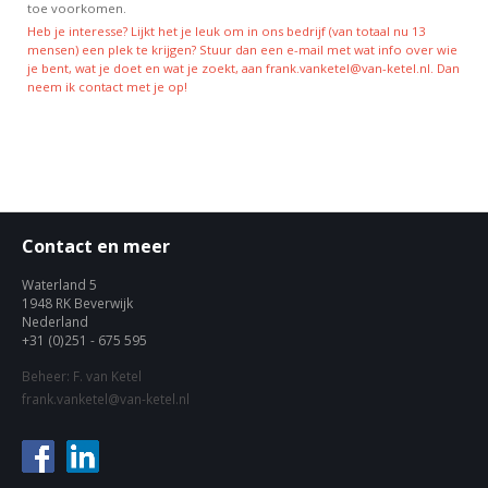
toe voorkomen.
Heb je interesse? Lijkt het je leuk om in ons bedrijf (van totaal nu 13
mensen) een plek te krijgen? Stuur dan een e-mail met wat info over wie
je bent, wat je doet en wat je zoekt, aan frank.vanketel@van-ketel.nl. Dan
neem ik contact met je op!
Contact en meer
Waterland 5
1948 RK Beverwijk
Nederland
+31 (0)251 - 675 595
Beheer: F. van Ketel
frank.vanketel@van-ketel.nl